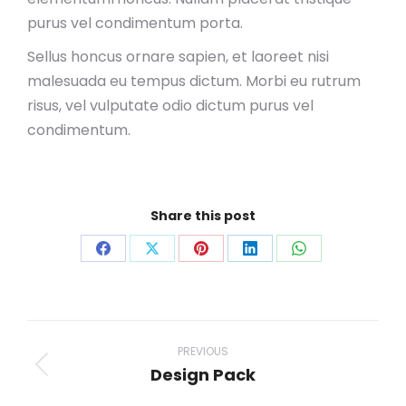
purus vel condimentum porta.
Sellus honcus ornare sapien, et laoreet nisi
malesuada eu tempus dictum. Morbi eu rutrum
risus, vel vulputate odio dictum purus vel
condimentum.
Share this post
Share
Share
Share
Share
Share
on
on
on
on
on
Facebook
X
Pinterest
LinkedIn
WhatsApp
Project
navigation
PREVIOUS
Design Pack
Previous
project: