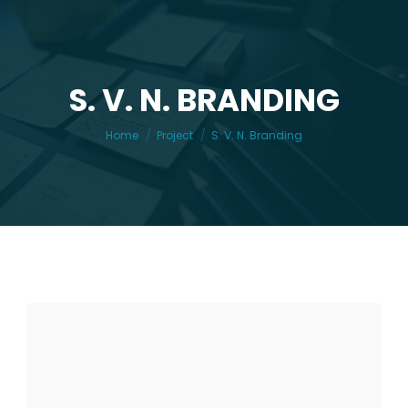
S. V. N. BRANDING
You are here:
Home
Project
S. V. N. Branding